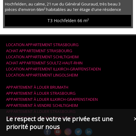
Hochfelden, au calme, 21 rue du Général Gouraud, très beau 3
pièces d'environ 66m² habitables au 1er étage d'une résidence
neuve de 2022. Cet appartement dispose d'une entrée avec
rangements, une cuisine ouverte entièrement meublée et équipée,
T3 Hochfelden
66 m²
un séjour de plus de 28m² donnant sur une superbe terrasse de
16m², 2 chambres (12m² et 11m²), une salle de bains avec douche à
l'italienne, meub...
LOCATION APPARTEMENT STRASBOURG
ACHAT APPARTEMENT STRASBOURG
LOCATION APPARTEMENT SCHILTIGHEIM
ACHAT APPARTEMENT SOULTZ-HAUT-RHIN
LOCATION APPARTEMENT ILLKIRCH-GRAFFENSTADEN
LOCATION APPARTEMENT LINGOLSHEIM
APPARTEMENT À LOUER BRUMATH
APPARTEMENT À LOUER STRASBOURG
APPARTEMENT À LOUER ILLKIRCH-GRAFFENSTADEN
APPARTEMENT À VENDRE SCHILTIGHEIM
APPARTEMENT À LOUER STRASBOURG
APPARTEMENT À LOUER STRASBOURG
Le respect de votre vie privée est une
priorité pour nous