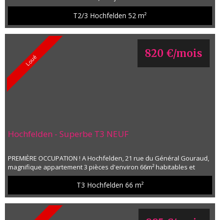
étage d'une maison neuve construite en 2024. Cet appartement se
compose d'un hall, d'un séjour de plus de 17m², d'une cuisine
T2/3 Hochfelden
52 m²
indépendante meublée et équipée, d'une chambre de 14m², d'une
salle de bain avec douche, meuble vasque et emplacement lave-
linge, un WC séparé. Un coin terrass...
820 €/mois
Loué
Hochfelden - Superbe T3 NEUF
PREMIÈRE OCCUPATION ! A Hochfelden, 21 rue du Général Gouraud,
magnifique appartement 3 pièces d'environ 66m² habitables et
74m² au sol au 2ème et dernier étage d'une résidence neuve. Cet
appartement est composé d'une entrée avec placard/penderie,
T3 Hochfelden
66 m²
d'un vaste salon/séjour de plus de 28m² avec rangements, d'une
cuisine ouverte meublée et équipée avec accès à une belle
terrasse de plus de...