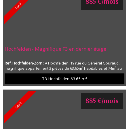
885 €/mois
Loué
Hochfelden - Magnifique F3 en dernier étage
Ref. Hochfelden-Zorn
: A Hochfelden, 19 rue du Général Gouraud,
magnifique appartement 3 pièces de 63.65m² habitables et 74m² au
sol au 2ème et dernier étage d'une résidence de 2022. Cet
appartement, encore en première occupation depuis sa livraison,
T3 Hochfelden
63.65 m²
est composé d'une entrée avec placard/penderie, d'un vaste
salon/séjour de plus de 28m² avec rangements, d'une cuisine
ouverte meublée et équipée avec accès à un...
885 €/mois
Loué