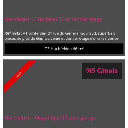
Hochfelden - Très beau F3 en dernier étage
Ref. 9912
: A Hochfelden, 21 rue du Général Gouraud, superbe 3
pièces de plus de 66m² au 2ème et dernier étage d'une résidence
livrée en 2021. Salon/séjour avec cuisine meublée et équipée
ouverte, une terrasse de plus de 15m², deux belles chambres dont
T3 Hochfelden
66 m²
une avec balcon, une salle de bains avec douche, un WC séparé.
Une cave, une place de parking, un garage complètent ce bien.
Chauffage individuel ...
915 €/mois
Loué
Hochfelden - Magnifique T3 avec garage