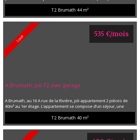
parking . Le bien se compose d'une belle chambre, une salle de
bain, une cuisine équipée ouverte sur un séjour prolongée par une
T2 Brumath
44 m²
terrasse et un jardinet. Chauffage collectif gaz Libre au 1er
septembre 2026 Loyer 775 € charges 120 € comprenant chauffage,
eau...
535 €/mois
Loué
A Brumath, Joli F2 avec garage
A Brumath, au 16 A rue de la Rivière, joli appartement 2 pièces de
40m² au 1er étage. L’appartement se compose d’un séjour, une
cuisine meublée et équipée, une chambre, une salle de bains avec
WC et une terrasse. Un garage en sous-sol. Chauffage gaz collectif.
T2 Brumath
40 m²