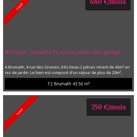
680 €/mois
Loué
Brumath - Superbe F2 rez de jardin avec garage
A Brumath, 4 rue des Grumes, très beau 2 pièces récent de 43m² en
rez de jardin. Le bien est composé d'un séjour de plus de 20m²,
d'une cuisine équipée, d'une chambre de 11m², d'une salle de
bains avec douche, meuble vasque et WC. Terrasse et jardin
T2 Brumath
43.50 m²
exposés Sud accessibles depuis le séjour. Chauffage gaz collectif
inclus dans les charges. Un garage. Libre au 1er novembre 2022.
Loye...
750 €/mois
Loué