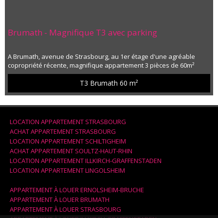
Brumath - Magnifique T3 avec parking
A Brumath, avenue de Strasbourg, au 1er étage d'une agréable
copropriété récente, magnifique appartement 3 pièces de 60m²
habitables. Cet appartement est composé d'une vaste pièce de vie
avec coin cuisine meublée et équipée, deux belles chambres, une
T3 Brumath
60 m²
salle de bains avec baignoire, meuble vasque et WC. Une belle
terrasse abritée est accessible depuis le séjour. Placard/penderie
dans l'...
LOCATION APPARTEMENT STRASBOURG
ACHAT APPARTEMENT STRASBOURG
LOCATION APPARTEMENT SCHILTIGHEIM
ACHAT APPARTEMENT SOULTZ-HAUT-RHIN
LOCATION APPARTEMENT ILLKIRCH-GRAFFENSTADEN
LOCATION APPARTEMENT LINGOLSHEIM
APPARTEMENT À LOUER ERNOLSHEIM-BRUCHE
APPARTEMENT À LOUER BRUMATH
APPARTEMENT À LOUER STRASBOURG