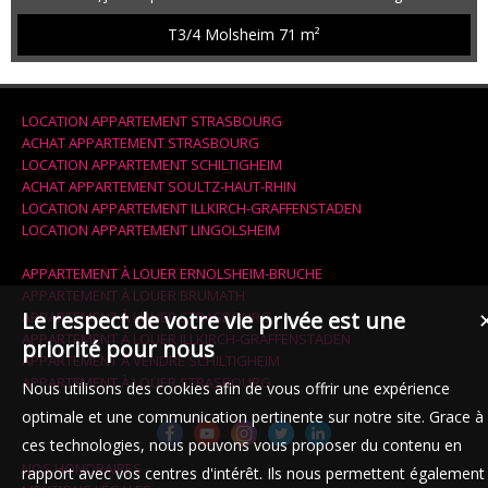
L'appartement est composé d'un hall d'entrée, d'un spacieux
salon/séjour donnant accès à un balcon, d'une cuisine aménagée
T3/4 Molsheim
71 m²
et équipée avec accès à une loggia, 2 chambres (9m² et 12m²) dont
une avec grand dressing, une salle de bains avec baignoire,
vasque et branc...
LOCATION APPARTEMENT STRASBOURG
ACHAT APPARTEMENT STRASBOURG
LOCATION APPARTEMENT SCHILTIGHEIM
ACHAT APPARTEMENT SOULTZ-HAUT-RHIN
LOCATION APPARTEMENT ILLKIRCH-GRAFFENSTADEN
LOCATION APPARTEMENT LINGOLSHEIM
APPARTEMENT À LOUER ERNOLSHEIM-BRUCHE
APPARTEMENT À LOUER BRUMATH
Le respect de votre vie privée est une
APPARTEMENT À LOUER STRASBOURG
APPARTEMENT À LOUER ILLKIRCH-GRAFFENSTADEN
priorité pour nous
APPARTEMENT À VENDRE SCHILTIGHEIM
APPARTEMENT À LOUER STRASBOURG
Nous utilisons des cookies afin de vous offrir une expérience
optimale et une communication pertinente sur notre site. Grace à
ces technologies, nous pouvons vous proposer du contenu en
NOS HONORAIRES
rapport avec vos centres d'intérêt. Ils nous permettent également