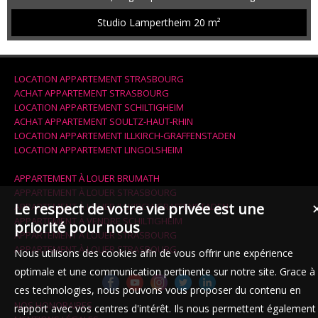
maison en colocation . Chambre entièrement meublée (lit, bureau,
dressing) de 19m². La chambre dispose d'un accès à un très bel
Studio Lampertheim
20 m²
espace de vie commun de plus de 50m² avec cuisine entièrement
meublée et équipée (plaques de cuisson, four, hotte, lave-vaisselle,
machine ...
LOCATION APPARTEMENT STRASBOURG
ACHAT APPARTEMENT STRASBOURG
LOCATION APPARTEMENT SCHILTIGHEIM
ACHAT APPARTEMENT SOULTZ-HAUT-RHIN
LOCATION APPARTEMENT ILLKIRCH-GRAFFENSTADEN
LOCATION APPARTEMENT LINGOLSHEIM
APPARTEMENT À LOUER BRUMATH
APPARTEMENT À LOUER STRASBOURG
Le respect de votre vie privée est une
APPARTEMENT À LOUER ILLKIRCH-GRAFFENSTADEN
APPARTEMENT À VENDRE SCHILTIGHEIM
priorité pour nous
APPARTEMENT À LOUER STRASBOURG
APPARTEMENT À LOUER STRASBOURG
Nous utilisons des cookies afin de vous offrir une expérience
optimale et une communication pertinente sur notre site. Grace à
ces technologies, nous pouvons vous proposer du contenu en
NOS HONORAIRES
rapport avec vos centres d'intérêt. Ils nous permettent également