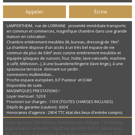
Appeler
Écrire
LAMPERTHEIM, rue de LORRAINE proximité immédiate transports
en commun et commerces, magnifique chambre dans une grande
maison en colocation .
Chambre entièrement meublée (lit, bureau, dressing) de 19m².
La chambre dispose d'un accès à un très bel espace de vie
commun de plus de 50m² avec cuisine entièrement meublée et
équipée (plaques de cuisson, four, hotte, lave-vaisselle, machine
à café, télévision...), à une buanderie/lingerie (lave-linge,), à une
spacieuse terrasse donnant sur jardin .
connexions multimédias...
Proche espace européen, IUT Pasteur et ICAM
Disponible de suite .
MAGNIFIQUES PRESTATIONS !
Loyer mensuel : 520 €
Provision sur charges : 110 € (TOUTES CHARGES INCLUSES)
Dépôt de garantie (caution) : 630 €
Honoraires d'agence : 290 € TTC état des lieux d'entrée compris.
Loyer de base 520 €/mois. Provision sur charges 110 €/mois,
régularisation annuelle. Dépôt de garantie 630 €. Honoraires
de 290 € TTC à la charge du locataire comprenant 60 € TTC