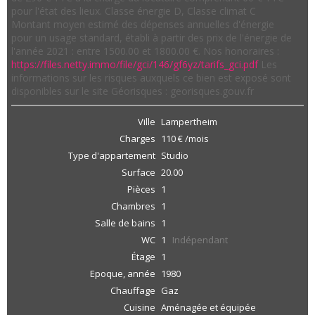
pour l'état des lieux. Classe énergie D, Classe climat C
Montant moyen estimé des dépenses annuelles d'énergie
pour un usage standard, établi à partir des prix de l'énergie de
l'année 2021 : entre 1500.00 et 1800.00 €. Nos honoraires :
https://files.netty.immo/file/gci/146/gf6yz/tarifs_gci.pdf
Les
informations sur les risques auxquels ce bien est exposé sont
disponibles sur le site Géorisques : georisques.gouv.fr
Ville
Lampertheim
Charges
110 € /mois
Type d'appartement
Studio
Surface
20.00
Pièces
1
Chambres
1
Salle de bains
1
WC
1
Indépendant
Étage
1
Epoque, année
1980
Chauffage
Gaz
Cuisine
Aménagée et équipée