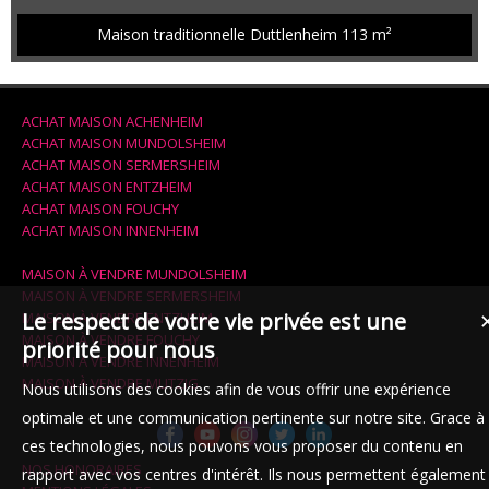
ares. Le bien est composé de la façon suivante. Au 1er niveau, une
entrée avec vestiaire. Au second niveau, un vaste salon séjour de
Maison traditionnelle Duttlenheim
113 m²
plus de 35m² avec accès à une terrasse couverte, une cuisine
entièrement meublée et équipée, un WC séparé avec lave-...
ACHAT MAISON ACHENHEIM
ACHAT MAISON MUNDOLSHEIM
ACHAT MAISON SERMERSHEIM
ACHAT MAISON ENTZHEIM
ACHAT MAISON FOUCHY
ACHAT MAISON INNENHEIM
MAISON À VENDRE MUNDOLSHEIM
MAISON À VENDRE SERMERSHEIM
Le respect de votre vie privée est une
MAISON À VENDRE ENTZHEIM
MAISON À VENDRE FOUCHY
priorité pour nous
MAISON À VENDRE INNENHEIM
MAISON À VENDRE MUTZIG
Nous utilisons des cookies afin de vous offrir une expérience
optimale et une communication pertinente sur notre site. Grace à
ces technologies, nous pouvons vous proposer du contenu en
NOS HONORAIRES
rapport avec vos centres d'intérêt. Ils nous permettent également