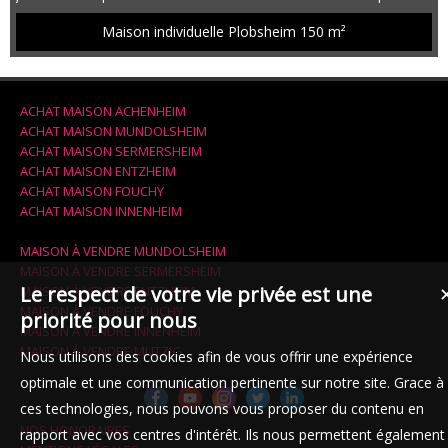
comme suit. Au rez-de-chaussée, un hall avec placard, un
salon/séjour double, une pièce (bureau ou chambre), une cuisine
Maison individuelle Plobsheim
150 m²
indépendante intégralement meublée et équipée, une salle de
bains (baignoire et double vasque) et un WC séparé. Au 1er étage, 3
belles chambres com...
ACHAT MAISON ACHENHEIM
ACHAT MAISON MUNDOLSHEIM
ACHAT MAISON SERMERSHEIM
ACHAT MAISON ENTZHEIM
ACHAT MAISON FOUCHY
ACHAT MAISON INNENHEIM
MAISON À VENDRE MUNDOLSHEIM
MAISON À VENDRE SERMERSHEIM
Le respect de votre vie privée est une
MAISON À VENDRE ENTZHEIM
MAISON À VENDRE FOUCHY
priorité pour nous
MAISON À VENDRE INNENHEIM
MAISON À VENDRE MUTZIG
Nous utilisons des cookies afin de vous offrir une expérience
optimale et une communication pertinente sur notre site. Grace à
ces technologies, nous pouvons vous proposer du contenu en
NOS HONORAIRES
rapport avec vos centres d'intérêt. Ils nous permettent également