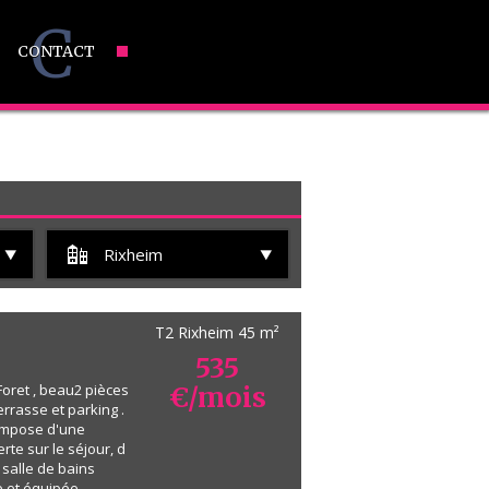
C
CONTACT
Rixheim
T2 Rixheim
45 m²
535
Foret , beau2 pièces
€/mois
rrasse et parking .
ompose d'une
rte sur le séjour, d
salle de bains
e et équipée