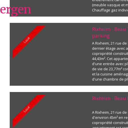
(meuble vasque et mi
Chauffage gaz indivi
conventionné soumis
de revenus (plafond
27000 € annuels max
Rixheim - Beau 
parking
Loué
A Rixheim, 21 rue de 
dernier étage avec 
copropriété construit
44,43m². Cet appart
d'une entrée avec pl
de vie de 23,77m² co
et la cuisine aménag
d'une chambre de pl
salle de bains avec 
Terrasse de 14m² acc
pièce de...
Rixheim - Beau 
Loué
A Rixheim, 21 rue de 
d'environ 45m² en re
copropriété construi
appartement est co