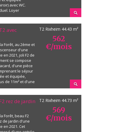
roir) avec WC.
duel. Loyer
 à des conditions
 de ressources).
imum pou...
T2 Rixheim
44.43 m²
T2 avec
562
la Forêt, au 2ème et
€/mois
ascenseur d'une
e en 2021, joli F2 de
ement se compose
acard, d'une pièce
mprenant le séjour
ée et équipée,
us de 11m² et d'une
douche et WC.
essible depuis la
T2 Rixheim
44.73 m²
F2 rez de jardin
569
la Forêt, beau F2
€/mois
z de jardin d'une
te en 2021. Cet
mposé d'une entrée