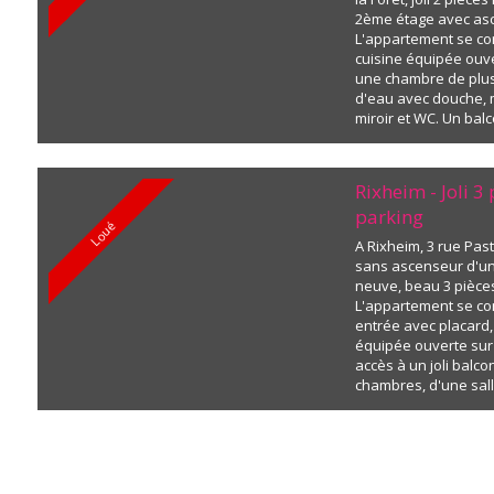
2ème étage avec as
L'appartement se c
cuisine équipée ouve
une chambre de plus
d'eau avec douche,
miroir et WC. Un bal
accessible depuis le
Chauffage individuel
de parking. Loyer co
Rixheim - Joli 3
parking
Loué
A Rixheim, 3 rue Pas
sans ascenseur d'u
neuve, beau 3 pièce
L'appartement se c
entrée avec placard,
équipée ouverte sur
accès à un joli balco
chambres, d'une sal
entièrement carrelé
(meuble vasque et mi
séparé et d'un déba
individuel. Lo...