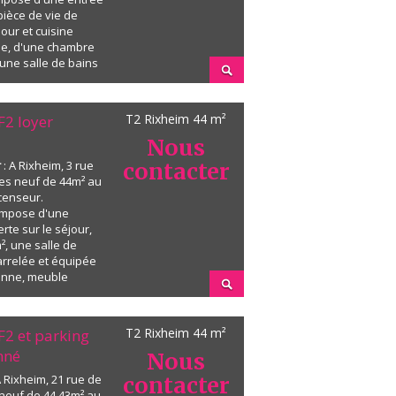
pièce de vie de
our et cuisine
e, d'une chambre
'une salle de bains
Terrasse de 15m² et
sible depuis la
T2 Rixheim
44 m²
F2 loyer
Nous
r
: A Rixheim, 3 rue
contacter
ces neuf de 44m² au
censeur.
ompose d'une
rte sur le séjour,
, une salle de
arrelée et équipée
ienne, meuble
 suspendu. Un
ible depuis le
dividuel au gaz.
T2 Rixheim
44 m²
F2 et parking
ou...
nné
Nous
A Rixheim, 21 rue de
contacter
s neuf de 44,43m² au