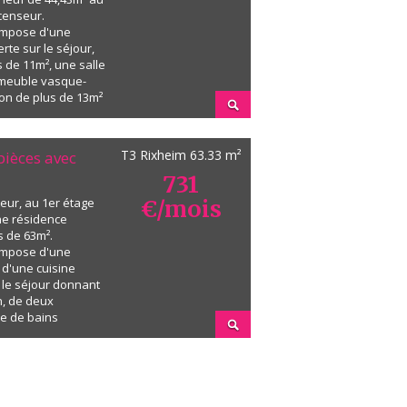
censeur.
ompose d'une
rte sur le séjour,
 de 11m², une salle
 meuble vasque-
con de plus de 13m²
 séjour exposé Est.
 au gaz. Une place
nventionné so...
T3 Rixheim
63.33 m²
 pièces avec
731
teur, au 1er étage
€/mois
ne résidence
s de 63m².
ompose d'une
 d'une cuisine
 le séjour donnant
n, de deux
le de bains
e et équipée
roir), d'un WC
rras. Chauffage gaz