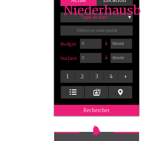
Achat
Location
Type de bien
à
Budget
à
Surface
1
2
3
4
+