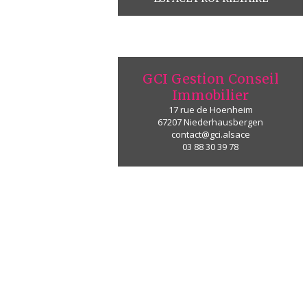
GCI Gestion Conseil
Immobilier
17 rue de Hoenheim
67207
Niederhausbergen
contact@gci.alsace
03 88 30 39 78