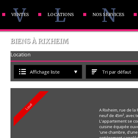
V
L
N
VENTES
LOCATIONS
NOS SERVICES
BIENS À RIXHEIM
Location
Affichage liste
Tri par défaut
Loué
A Rixheim, rue de la 
neuf de 45m², avec te
L'appartement se c
cuisine équipée ouve
'une chambre, d'une 
entièrement carrelé