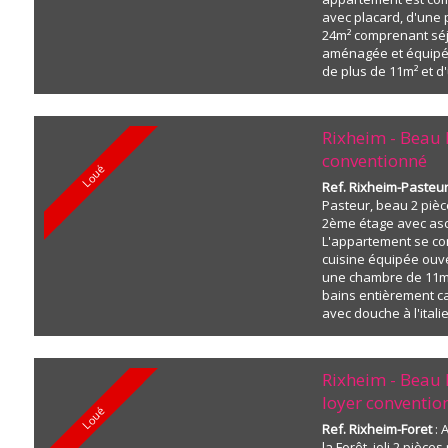
avec placard, d'une 
24m² comprenant séj
aménagée et équipé
de plus de 11m² et d
avec douche et WC. 
jardin de 30m² acces
pièce de vie. Une...
Rixheim - Beau 
conventionné
Loué
Ref. Rixheim-Pasteu
Pasteur, beau 2 piè
2ème étage avec as
L'appartement se c
cuisine équipée ouve
une chambre de 11m²
bains entièrement c
avec douche à l'ital
vasque-miroir et WC
balcon de 9m² access
séjour. Chauffage in
Rixheim - Beau 
Loyer conventionné s
loyer conventio
Loué
Ref. Rixheim-Foret
: 
la Forêt, joli 2 pièce