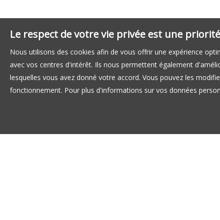
Le respect de votre vie privée est une priori
Nous utilisons des cookies afin de vous offrir une expérience op
avec vos centres d'intérêt. Ils nous permettent également d'amélior
lesquelles vous avez donné votre accord. Vous pouvez les modifier
fonctionnement. Pour plus d'informations sur vos données personn
LOCATION APPARTEMENT STRASBOURG
ACHAT APPARTEMENT STRASBOURG