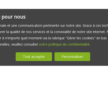
té pour nous
timale et une communication pertinente sur notre site. Grace à ces 
er la qualité de nos services et la convivialité de notre site interne
 à n'importe quel moment via la rubrique "Gérer les cookies" en bas d
elles, veuillez consulter
notre politique de confidentialité
.
Tout accepter
Personnaliser
APPARTEMENT À LOUER ERNOLSHEIM-BRUCHE
APPARTEMENT À LOUER BRUMATH
NOS HON