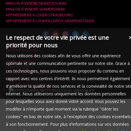
MAISON À VENDRE MUNDOLSHEIM
MAISON À VENDRE SERMERSHEIM
APPARTEMENT À LOUER STRASBOURG
APPARTEMENT À LOUER ILLKIRCH-GRAFFENSTADEN
Le respect de votre vie privée est une
NOS HONORAIRES
priorité pour nous
MENTIONS LÉGALES
NOS HONORAIRES
Nous utilisons des cookies afin de vous offrir une expérience
OFFRE COMPLÈTE
optimale et une communication pertinente sur notre site. Grace à
PLAN DU SITE
ces technologies, nous pouvons vous proposer du contenu en
ESPACE PROPRIÉTAIRE
rapport avec vos centres d'intérêt. Ils nous permettent également
GÉRER LES COOKIES
CRÉATION SITE IMMOBILIER
d'améliorer la qualité de nos services et la convivialité de notre sit
internet. Nous utiliserons uniquement les données personnelles
pour lesquelles vous avez donné votre accord. Vous pouvez les
modifier à n'importe quel moment via la rubrique "Gérer les
cookies" en bas de notre site, à l'exception des cookies essentiels
à son fonctionnement. Pour plus d'informations sur vos données