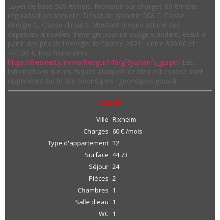
Loyer de base 509 €/mois. Provision sur charges 60 €/mois,
régularisation annuelle. Dépôt de garantie 508 €. Classe
énergie C, Classe climat C Montant moyen estimé des
dépenses annuelles d'énergie pour un usage standard, établi à
partir des prix de l'énergie de l'année 2021 : entre 326.00 et
441.00 €. Nos honoraires :
https://files.netty.immo/file/gci/146/gf6yz/tarifs_gci.pdf
Les
informations sur les risques auxquels ce bien est exposé sont
disponibles sur le site Géorisques : georisques.gouv.fr
Loué
Ville
Rixheim
Charges
60 € /mois
Type d'appartement
T2
Surface
44.73
Séjour
24
Pièces
2
Chambres
1
Salle d'eau
1
WC
1