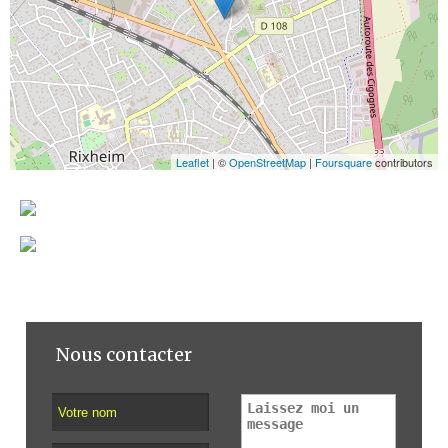
Leaflet
| ©
OpenStreetMap
|
Foursquare
contributors
Nous contacter