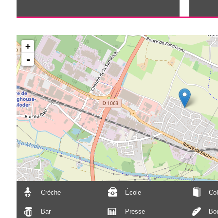
+
-
Crèche
École
Col
Bar
Presse
Bou