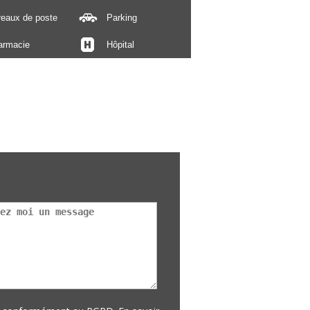
reaux de poste
Parking
armacie
Hôpital