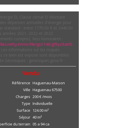
énergie D, Classe climat D Montant
des dépenses annuelles d'énergie pour
e standard : entre 1770.00 € et 2440.00
es années 2021, 2022 et 2023
ments compris). Nos honoraires :
files.netty.immo/file/gci/146/gf6yz/tarifs
Les informations sur les risques
s ce bien est exposé sont disponibles
site Géorisques : georisques.gouv.fr
Vendu
Référence
Haguenau-Maison
Ville
Haguenau
67500
Charges
200 € /mois
Type
Individuelle
Surface
124.00
m²
Séjour
40
m²
erficie du terrain
05 a 94 ca