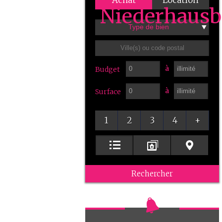
Achat
Location
Type de bien
à
Budget
à
Surface
1
2
3
4
+