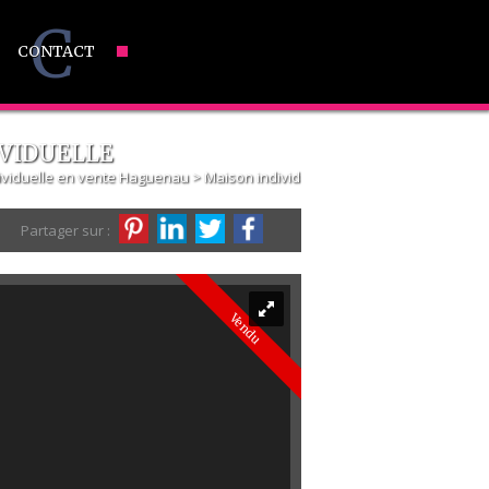
C
CONTACT
IVIDUELLE
ividuelle en vente Haguenau
> Maison individuelle Haguenau-Maison
Partager sur :
Vendu