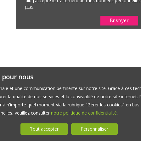
J'accepte le traitement de mes données personnell
plus
té pour nous
timale et une communication pertinente sur notre site. Grace à ces 
er la qualité de nos services et la convivialité de notre site interne
 à n'importe quel moment via la rubrique "Gérer les cookies" en bas d
elles, veuillez consulter
notre politique de confidentialité
.
Tout accepter
Personnaliser