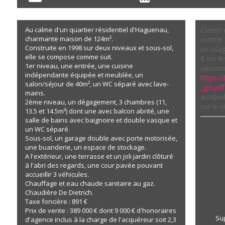
Au calme d'un quartier résidentiel d'Haguenau,
Classe 
charmante maison de 124m².
estimé 
Construite en 1998 sur deux niveaux et sous-sol,
un usag
elle se compose comme suit.
€ sur l
1er niveau, une entrée, une cuisine
(abonne
indépendante équipée et meublée, un
https://
salon/séjour de 40m², un WC séparé avec lave-
_gci.pdf
mains.
auxquel
2ème niveau, un dégagement, 3 chambres (11,
sur le 
13.5 et 14.5m²) dont une avec balcon abrité, une
salle de bains avec baignoire et double vasque et
un WC séparé.
Sous-sol, un garage double avec porte motorisée,
une buanderie, un espace de stockage.
A l'extérieur, une terrasse et un joli jardin clôturé
à l'abri des regards, une cour pavée pouvant
accueillir 3 véhicules.
Chauffage et eau chaude sanitaire au gaz.
Chaudière De Dietrich.
Taxe foncière : 891 €
Prix de vente : 389 000 € dont 9 000 € d'honoraires
Sup
d'agence inclus à la charge de l'acquéreur soit 2,3