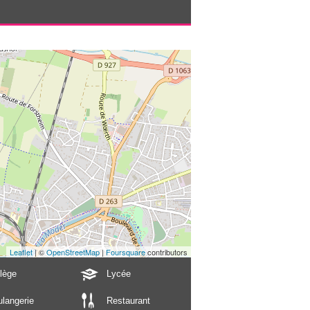
Leaflet
| ©
OpenStreetMap
|
Foursquare
contributors
lège
Lycée
langerie
Restaurant