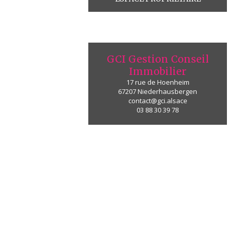
GCI Gestion Conseil
Immobilier
17 rue de Hoenheim
67207
Niederhausbergen
contact@gci.alsace
03 88 30 39 78