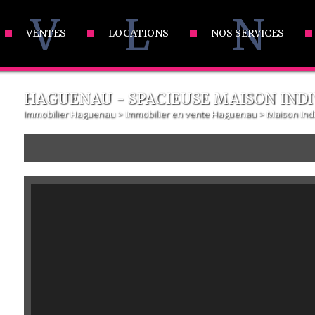
V
L
N
VENTES
LOCATIONS
NOS SERVICES
HAGUENAU - SPACIEUSE MAISON IND
Immobilier Haguenau
>
Immobilier en vente Haguenau
>
Maison Ind