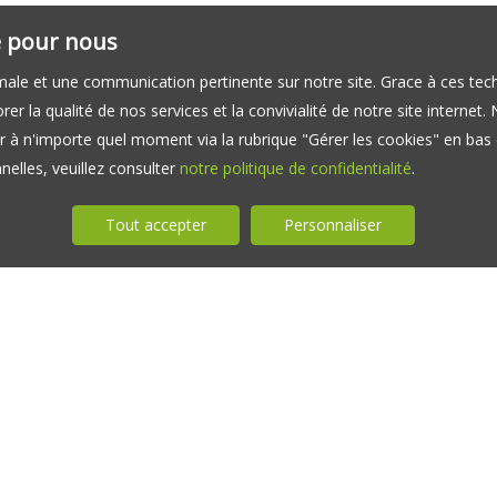
té pour nous
timale et une communication pertinente sur notre site. Grace à ces 
er la qualité de nos services et la convivialité de notre site interne
 à n'importe quel moment via la rubrique "Gérer les cookies" en bas d
elles, veuillez consulter
notre politique de confidentialité
.
Tout accepter
Personnaliser
MAISON À VENDRE MUNDOLSHEIM
MAISON À VENDRE SERMERSHEIM
NOS HON
APPARTEMENT À LOUER STRASBOURG
MENTION
APPARTEMENT À LOUER ILLKIRCH-GRAFFENSTADEN
NOS HON