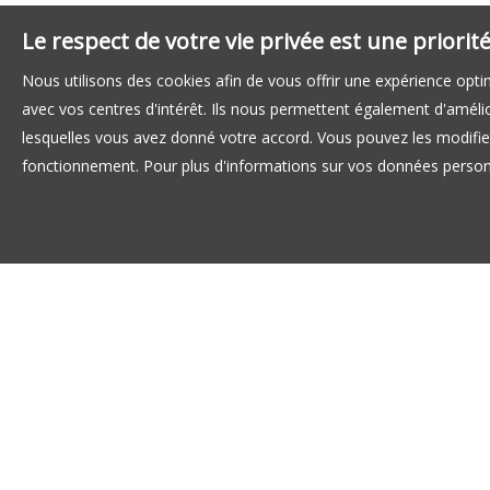
Le respect de votre vie privée est une priori
Nous utilisons des cookies afin de vous offrir une expérience op
avec vos centres d'intérêt. Ils nous permettent également d'amélior
lesquelles vous avez donné votre accord. Vous pouvez les modifier
fonctionnement. Pour plus d'informations sur vos données personn
LOCATION APPARTEMENT STRASBOURG
ACHAT APPARTEMENT STRASBOURG
LOCATION APPARTEMENT SCHILTIGHEIM
ACHAT APPARTEMENT SOULTZ-HAUT-RHIN