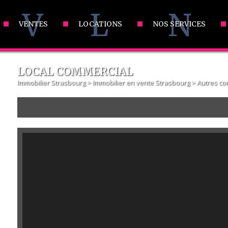
V
L
N
VENTES
LOCATIONS
NOS SERVICES
LOCAL COMMERCIAL
Immobilier Strasbourg
>
Immobilier en vente Strasbourg
>
Autres co