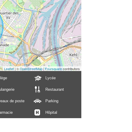
Leaflet
| ©
OpenStreetMap
|
Foursquare
contributors
lège
Lycée
langerie
Restaurant
reaux de poste
Parking
armacie
Hôpital