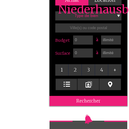
Achat
Location
Type de bien
à
Budget
à
Surface
1
2
3
4
+