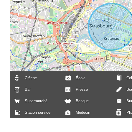
Crèche
École
Col
Bar
Presse
Bou
Supermarché
Banque
Bu
Station service
Médecin
Ph