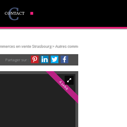
C
CONTACT
mmerces en vente Strasbourg
> Autres commerces VF036
Partager sur :
A saisir