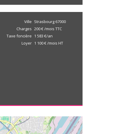
Ville
Strasbourg
67000
Charges
200 € /mois TTC
Taxe foncière
1 583 €/an
Loyer
1 100 € /mois HT