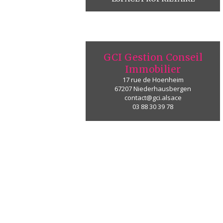
GCI Gestion Conseil
Immobilier
17 rue de Hoenheim
67207
Niederhausbergen
contact@gci.alsace
03 88 30 39 78