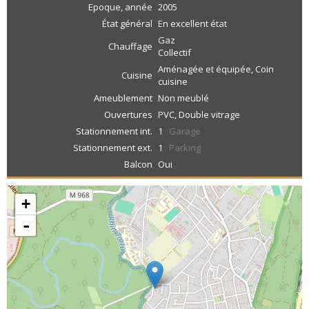
Epoque, année
2005
État général
En excellent état
Gaz
Chauffage
Collectif
Aménagée et équipée, Coin
Cuisine
cuisine
Ameublement
Non meublé
Ouvertures
PVC, Double vitrage
Stationnement int.
1
Garage
Stationnement ext.
1
Parking
Balcon
Oui
+
-