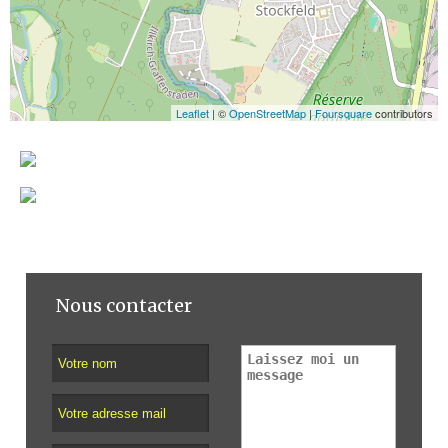
Leaflet
| ©
OpenStreetMap
|
Foursquare
contributors
Nous contacter