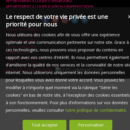
APPARTEMENT À LOUER STRASBOURG
APPARTEMENT À LOUER ILLKIRCH-GRAFFENSTADEN
Le respect de votre vie privée est une
priorité pour nous
NOS HONORAIRES
Nous utilisons des cookies afin de vous offrir une expérience
MENTIONS LÉGALES
NOS HONORAIRES
optimale et une communication pertinente sur notre site. Grace à
OFFRE COMPLÈTE
ces technologies, nous pouvons vous proposer du contenu en
PLAN DU SITE
rapport avec vos centres d'intérêt. Ils nous permettent également
ESPACE PROPRIÉTAIRE
GÉRER LES COOKIES
d'améliorer la qualité de nos services et la convivialité de notre sit
CRÉATION SITE IMMOBILIER
internet. Nous utiliserons uniquement les données personnelles
pour lesquelles vous avez donné votre accord. Vous pouvez les
modifier à n'importe quel moment via la rubrique "Gérer les
cookies" en bas de notre site, à l'exception des cookies essentiels
à son fonctionnement. Pour plus d'informations sur vos données
personnelles, veuillez consulter
notre politique de confidentialité
.
Tout accepter
Personnaliser