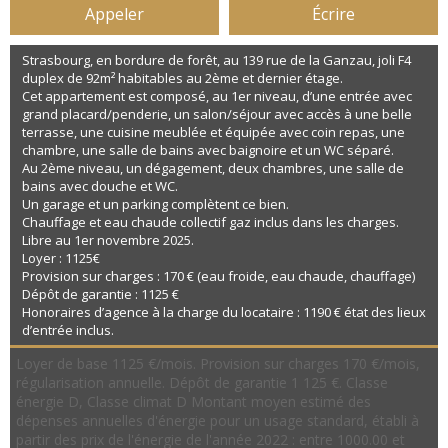
Appeler
Écrire
Strasbourg, en bordure de forêt, au 139 rue de la Ganzau, joli F4
duplex de 92m² habitables au 2ème et dernier étage.
Cet appartement est composé, au 1er niveau, d’une entrée avec
grand placard/penderie, un salon/séjour avec accès à une belle
terrasse, une cuisine meublée et équipée avec coin repas, une
chambre, une salle de bains avec baignoire et un WC séparé.
Au 2ème niveau, un dégagement, deux chambres, une salle de
bains avec douche et WC.
Un garage et un parking complètent ce bien.
Chauffage et eau chaude collectif gaz inclus dans les charges.
Libre au 1er novembre 2025.
Loyer : 1125€
Provision sur charges : 170 € (eau froide, eau chaude, chauffage)
Dépôt de garantie : 1125 €
Honoraires d’agence à la charge du locataire : 1190 € état des lieux
d’entrée inclus.
Loyer de base 1125 €/mois. Provision sur charges 170 €/mois,
régularisation annuelle. Dépôt de garantie 1 125 €. Classe
énergie D, Classe climat D Montant moyen estimé des
dépenses annuelles d'énergie pour un usage standard, établi à
partir des prix de l'énergie de l'année 2022 : entre 1000.00 et