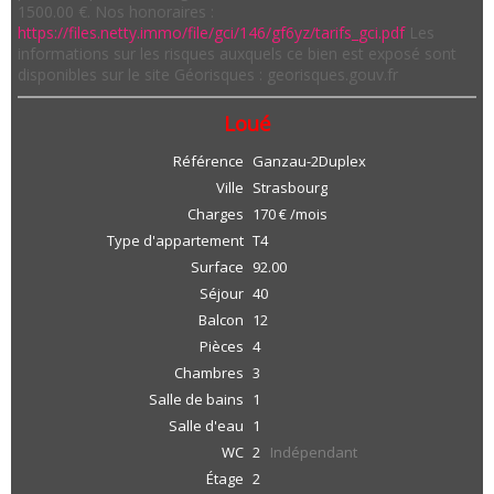
1500.00 €. Nos honoraires :
https://files.netty.immo/file/gci/146/gf6yz/tarifs_gci.pdf
Les
informations sur les risques auxquels ce bien est exposé sont
disponibles sur le site Géorisques : georisques.gouv.fr
Loué
Référence
Ganzau-2Duplex
Ville
Strasbourg
Charges
170 € /mois
Type d'appartement
T4
Surface
92.00
Séjour
40
Balcon
12
Pièces
4
Chambres
3
Salle de bains
1
Salle d'eau
1
WC
2
Indépendant
Étage
2