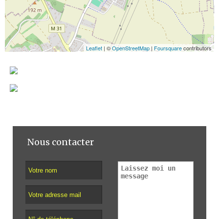
Leaflet
| ©
OpenStreetMap
|
Foursquare
contributors
Nous contacter