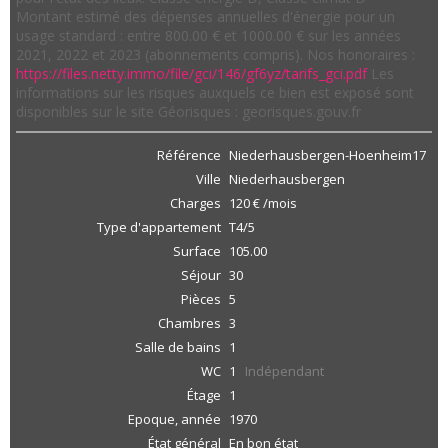
Montant estimé des dépenses annuelles d'énergie pour un
usage standard : entre 800.00 € et 1000.00 € sur les années
2021, 2022 et 2023 (abonnements compris). Nos honoraires :
https://files.netty.immo/file/gci/146/gf6yz/tarifs_gci.pdf
Les
informations sur les risques auxquels ce bien est exposé sont
disponibles sur le site Géorisques : georisques.gouv.fr
Référence
Niederhausbergen-Hoenheim17
Ville
Niederhausbergen
Charges
120 € /mois
Type d'appartement
T4/5
Surface
105.00
Séjour
30
Pièces
5
Chambres
3
Salle de bains
1
WC
1
Indépendant
Étage
1
Epoque, année
1970
État général
En bon état