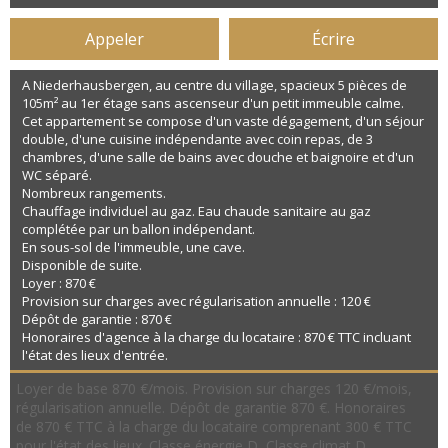
Appeler
Écrire
A Niederhausbergen, au centre du village, spacieux 5 pièces de
105m² au 1er étage sans ascenseur d'un petit immeuble calme.
Cet appartement se compose d'un vaste dégagement, d'un séjour
double, d'une cuisine indépendante avec coin repas, de 3
chambres, d'une salle de bains avec douche et baignoire et d'un
WC séparé.
Nombreux rangements.
Chauffage individuel au gaz. Eau chaude sanitaire au gaz
complétée par un ballon indépendant.
En sous-sol de l'immeuble, une cave.
Disponible de suite.
Loyer : 870 €
Provision sur charges avec régularisation annuelle : 120 €
Dépôt de garantie : 870 €
Honoraires d'agence à la charge du locataire : 870 € TTC incluant
l'état des lieux d'entrée.
Loyer de base 870 €/mois. Provision sur charges 120 €/mois,
régularisation annuelle. Dépôt de garantie 870 €. Honoraires
de 870 € TTC à la charge du locataire comprenant 300 € TTC
pour l'état des lieux. Classe énergie D, Classe climat D