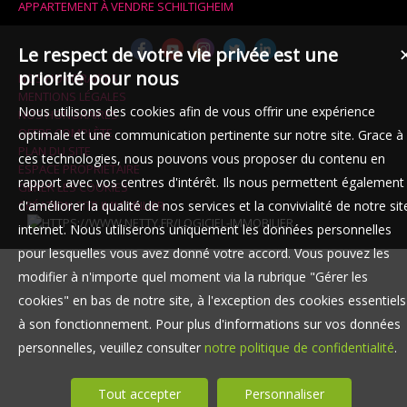
APPARTEMENT À VENDRE SCHILTIGHEIM
Le respect de votre vie privée est une
priorité pour nous
NOS HONORAIRES
MENTIONS LÉGALES
Nous utilisons des cookies afin de vous offrir une expérience
NOS HONORAIRES
OFFRE COMPLÈTE
optimale et une communication pertinente sur notre site. Grace à
PLAN DU SITE
ces technologies, nous pouvons vous proposer du contenu en
ESPACE PROPRIÉTAIRE
rapport avec vos centres d'intérêt. Ils nous permettent également
GÉRER LES COOKIES
CRÉATION SITE IMMOBILIER
d'améliorer la qualité de nos services et la convivialité de notre sit
internet. Nous utiliserons uniquement les données personnelles
pour lesquelles vous avez donné votre accord. Vous pouvez les
modifier à n'importe quel moment via la rubrique "Gérer les
cookies" en bas de notre site, à l'exception des cookies essentiels
à son fonctionnement. Pour plus d'informations sur vos données
personnelles, veuillez consulter
notre politique de confidentialité
.
Tout accepter
Personnaliser