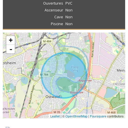
Ouvertures
PVC
Ascenseur
Non
Cave
Non
Piscine
Non
+
-
Leaflet
| ©
OpenStreetMap
|
Foursquare
contributors