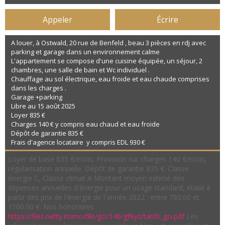
Appeler
Écrire
A louer, à Ostwald, 20 rue de Benfeld , beau 3 pièces en rdj avec
parking et garage dans un environnement calme
L'appartement se compose d'une cuisine équipée, un séjour, 2
chambres, une salle de bain et Wc individuel .
Chauffage au sol électrique, eau froide et eau chaude comprises
dans les charges .
Garage +parking
Libre au 15 août 2025
Loyer 835 €
Charges 140 € y compris eau chaud et eau froide
Dépôt de garantie 835 €
Frais d'agence locataire y compris EDL 930 €
Loyer de base 835 €/mois. Provision sur charges 140 €/mois,
régularisation annuelle. Dépôt de garantie 835 €. Classe
énergie C, Classe climat A Montant moyen estimé des
dépenses annuelles d'énergie pour un usage standard, établi à
partir des prix de l'énergie de l'année 2022 : entre 780.00 et
1100.00 €. Nos honoraires :
https://files.netty.immo/file/gci/146/gf6yz/tarifs_gci.pdf
Les