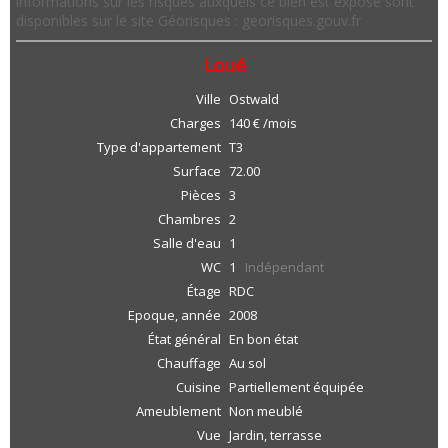
informations sur les risques auxquels ce bien est exposé sont
disponibles sur le site Géorisques : georisques.gouv.fr
Loué
Ville
Ostwald
Charges
140 € /mois
Type d'appartement
T3
Surface
72.00
Pièces
3
Chambres
2
Salle d'eau
1
WC
1
Indépendant
Étage
RDC
Epoque, année
2008
État général
En bon état
Chauffage
Au sol
Cuisine
Partiellement équipée
Ameublement
Non meublé
Vue
Jardin, terrasse