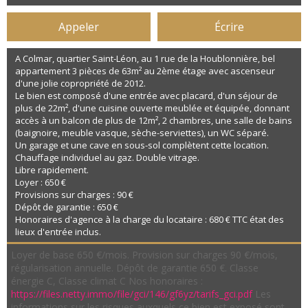
Appeler
Écrire
A Colmar, quartier Saint-Léon, au 1 rue de la Houblonnière, bel
appartement 3 pièces de 63m² au 2ème étage avec ascenseur
d'une jolie copropriété de 2012.
Le bien est composé d'une entrée avec placard, d'un séjour de
plus de 22m², d'une cuisine ouverte meublée et équipée, donnant
accès à un balcon de plus de 12m², 2 chambres, une salle de bains
(baignoire, meuble vasque, sèche-serviettes), un WC séparé.
Un garage et une cave en sous-sol complètent cette location.
Chauffage individuel au gaz. Double vitrage.
Libre rapidement.
Loyer : 650 €
Provisions sur charges : 90 €
Dépôt de garantie : 650 €
Honoraires d'agence à la charge du locataire : 680 € TTC état des
lieux d'entrée inclus.
Loyer de base 650 €/mois. Provision sur charges 90 €/mois,
régularisation annuelle. Dépôt de garantie 650 €. Classe
énergie C, Classe climat C Nos honoraires :
https://files.netty.immo/file/gci/146/gf6yz/tarifs_gci.pdf
Les
informations sur les risques auxquels ce bien est exposé sont