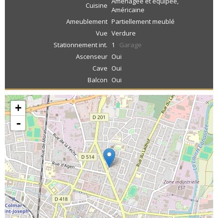
Aménagée et équipée,
Cuisine
Américaine
Ameublement
Partiellement meublé
Vue
Verdure
Stationnement int.
1
Garage
Ascenseur
Oui
Cave
Oui
Balcon
Oui
+
-