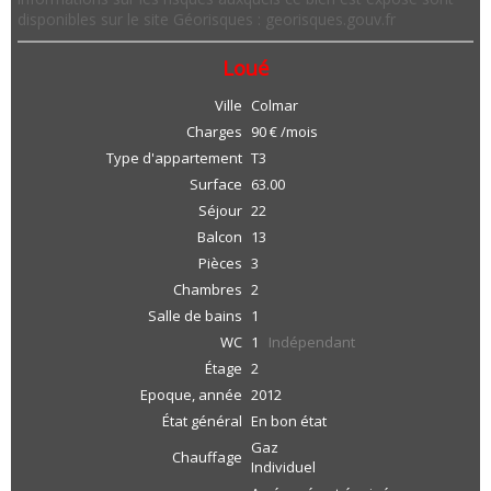
disponibles sur le site Géorisques : georisques.gouv.fr
Loué
Ville
Colmar
Charges
90 € /mois
Type d'appartement
T3
Surface
63.00
Séjour
22
Balcon
13
Pièces
3
Chambres
2
Salle de bains
1
WC
1
Indépendant
Étage
2
Epoque, année
2012
État général
En bon état
Gaz
Chauffage
Individuel