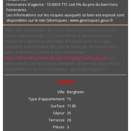
Honoraires d'agence : 10 000 € TTC soit 5% du prix du bien hors
honoraires.
Les informations sur les risques auxquels ce bien est exposé sont
disponibles sur le site Géorisques : www.georisques.gouv.fr
Dans une copropriété de 2 lots. Aucune procédure n'est en
cours. Classe énergie D, Classe climat B Montant moyen
estimé des dépenses annuelles d'énergie pour un usage
standard, établi à partir des prix de l'énergie de l'année 2021 :
entre 870.00 et 1240.00 €. Nos honoraires :
https://files.netty.immo/file/gci/146/gf6yz/tarifs_gci.pdf
Les
informations sur les risques auxquels ce bien est exposé sont
disponibles sur le site Géorisques : georisques.gouv.fr
Vendu
Ville
Bergheim
Type d'appartement
T3
Surface
71.85
Séjour
35
Terrasse
26
Pièces
3