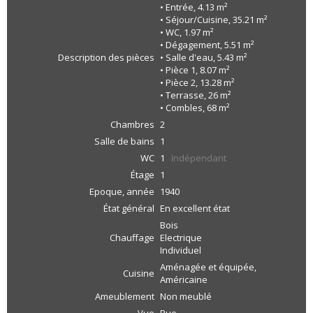
• Entrée, 4.13 m²
• Séjour/Cuisine, 35.21 m²
• WC, 1.97 m²
• Dégagement, 5.51 m²
Description des pièces
• Salle d'eau, 5.43 m²
• Pièce 1, 8.07 m²
• Pièce 2, 13.28 m²
• Terrasse, 26 m²
• Combles, 68 m²
Chambres
2
Salle de bains
1
WC
1
Indépendant
Étage
1
Epoque, année
1940
État général
En excellent état
Bois
Chauffage
Electrique
Individuel
Aménagée et équipée,
Cuisine
Américaine
Ameublement
Non meublé