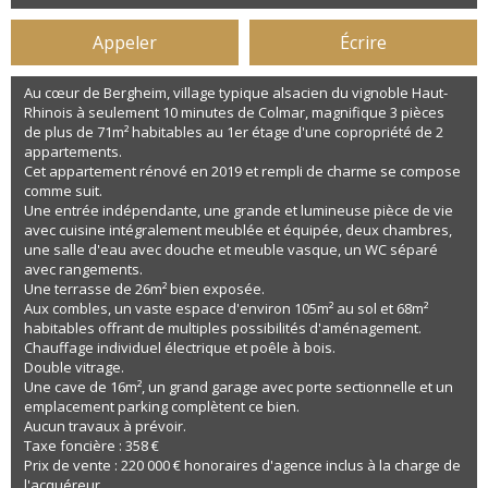
Appeler
Écrire
Au cœur de Bergheim, village typique alsacien du vignoble Haut-
Rhinois à seulement 10 minutes de Colmar, magnifique 3 pièces
de plus de 71m² habitables au 1er étage d'une copropriété de 2
appartements.
Cet appartement rénové en 2019 et rempli de charme se compose
comme suit.
Une entrée indépendante, une grande et lumineuse pièce de vie
avec cuisine intégralement meublée et équipée, deux chambres,
une salle d'eau avec douche et meuble vasque, un WC séparé
avec rangements.
Une terrasse de 26m² bien exposée.
Aux combles, un vaste espace d'environ 105m² au sol et 68m²
habitables offrant de multiples possibilités d'aménagement.
Chauffage individuel électrique et poêle à bois.
Double vitrage.
Une cave de 16m², un grand garage avec porte sectionnelle et un
emplacement parking complètent ce bien.
Aucun travaux à prévoir.
Taxe foncière : 358 €
Prix de vente : 220 000 € honoraires d'agence inclus à la charge de
l'acquéreur.