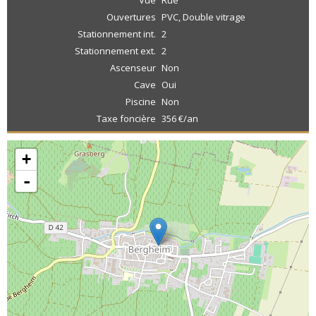
Vue
Rue
Ouvertures
PVC, Double vitrage
Stationnement int.
2
Stationnement ext.
2
Ascenseur
Non
Cave
Oui
Piscine
Non
Taxe foncière
356 €/an
+
-