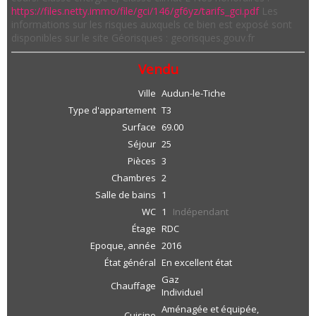
https://files.netty.immo/file/gci/146/gf6yz/tarifs_gci.pdf
Les
informations sur les risques auxquels ce bien est exposé sont
disponibles sur le site Géorisques : georisques.gouv.fr
Vendu
Ville
Audun-le-Tiche
Type d'appartement
T3
Surface
69.00
Séjour
25
Pièces
3
Chambres
2
Salle de bains
1
WC
1
Indépendant
Étage
RDC
Epoque, année
2016
État général
En excellent état
Gaz
Chauffage
Individuel
Aménagée et équipée,
Cuisine