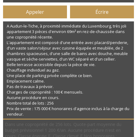
Appeler
Écrire
A Audun-le-Tiche, à proximité immédiate du Luxembourg, très joli
appartement 3 pièces d'environ 69m² en rez-de-chaussée dans
une copropriété récente.
L'appartement est composé d'une entrée avec placard/penderie,
d'un vaste salon/séjour avec cuisine équipée et meublée, de 2
chambres spacieuses, d'une salle de bains avec douche, meuble
vasque et sèche-serviettes, d'un WC séparé et d'un cellier.
Belle terrasse accessible depuis la pièce de vie.
Chauffage individuel au gaz.
Une place de parking privée complète ce bien.
Emplacement calme.
Pas de travaux à prévoir.
Charges de copropriété : 100 € mensuels.
Aucune procédure en cours.
Nombre total de lots : 256
Prix de vente : 175 000 € honoraires d'agence inclus à la charge du
vendeur.
Dans une copropriété de 256 lots. Quote-part moyenne du
budget prévisionnel 1 200 €/an. Aucune procédure n'est en
cours. Classe énergie E, Classe climat E Nos honoraires :