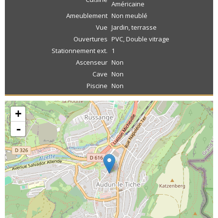
Américaine
Ameublement
Non meublé
Vue
Jardin, terrasse
Ouvertures
PVC, Double vitrage
Stationnement ext.
1
Ascenseur
Non
Cave
Non
Piscine
Non
+
-