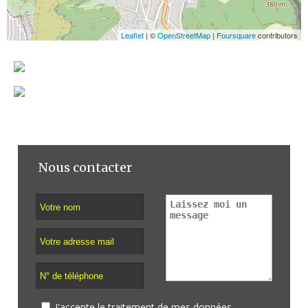
Leaflet
| ©
OpenStreetMap
|
Foursquare
contributors
Nous contacter
J'accepte le traitement de mes données