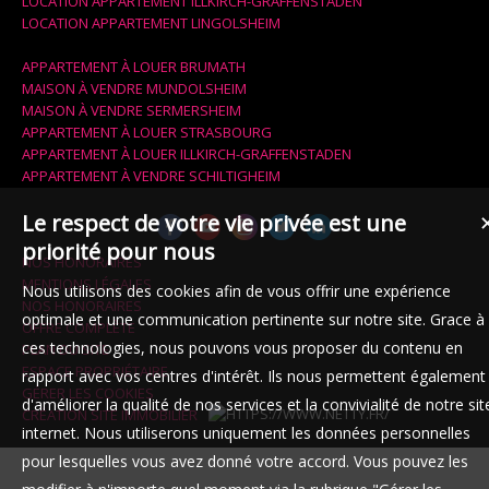
LOCATION APPARTEMENT ILLKIRCH-GRAFFENSTADEN
LOCATION APPARTEMENT LINGOLSHEIM
APPARTEMENT À LOUER BRUMATH
MAISON À VENDRE MUNDOLSHEIM
MAISON À VENDRE SERMERSHEIM
APPARTEMENT À LOUER STRASBOURG
APPARTEMENT À LOUER ILLKIRCH-GRAFFENSTADEN
APPARTEMENT À VENDRE SCHILTIGHEIM
Le respect de votre vie privée est une
priorité pour nous
NOS HONORAIRES
MENTIONS LÉGALES
Nous utilisons des cookies afin de vous offrir une expérience
NOS HONORAIRES
optimale et une communication pertinente sur notre site. Grace à
OFFRE COMPLÈTE
ces technologies, nous pouvons vous proposer du contenu en
PLAN DU SITE
ESPACE PROPRIÉTAIRE
rapport avec vos centres d'intérêt. Ils nous permettent également
GÉRER LES COOKIES
d'améliorer la qualité de nos services et la convivialité de notre sit
CRÉATION SITE IMMOBILIER
internet. Nous utiliserons uniquement les données personnelles
pour lesquelles vous avez donné votre accord. Vous pouvez les