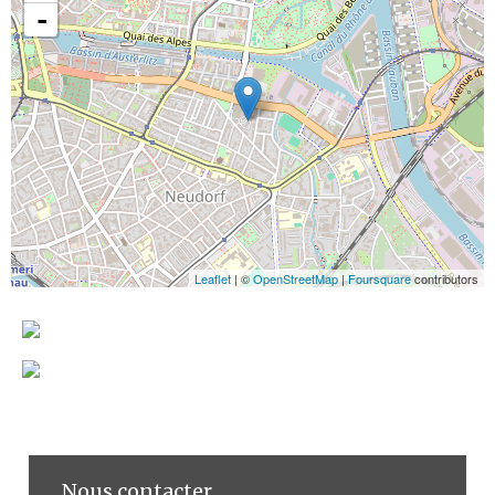
-
Leaflet
| ©
OpenStreetMap
|
Foursquare
contributors
Nous contacter