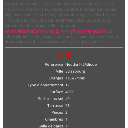
budget prévisionnel 1 400 €/an. Aucune procédure n'est en
cours. Classe énergie D, Classe climat B Montant estimé des
dépenses annuelles d'énergie pour un usage standard : entre
1100.00 € et 1500.00 € sur les années 2021, 2022 et 2023
(abonnements compris). Nos honoraires :
https://files.netty.immo/file/gci/146/gf6yz/tarifs_gci.pdf
Les
informations sur les risques auxquels ce bien est exposé sont
disponibles sur le site Géorisques : georisques.gouv.fr
Vendu
Référence
Neudorf-f2Attique
Ville
Strasbourg
Charges
116 € /mois
Type d'appartement
T2
Surface
49.00
Surface au sol
49
Terrasse
28
Pièces
2
Chambres
1
Salle de bains
1