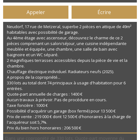
Appeler
Écrire
Neudorf, 17 rue de Metzeral, superbe 2 pièces en attique de 49m²
habitables avec possibilité de garage.
Au 4ème étage avec ascenseur, découvrez le charme de ce 2
pièces comprenant un salon/séjour, une cuisine indépendante
meublée et équipée, une chambre, une salle de bain avec
baignoire et un WC séparé.
2 magnifiques terrasses accessibles depuis la pièce de vie et la
chambre.
Chauffage électrique individuel. Radiateurs neufs (2025).
A propos de la copropriété...
330 lots au total dont 74 principaux à usage d'habitation pour 6
entrées.
Quote-part annuelle de charges : 1400 €
Aucun travaux à prévoir. Pas de procédure en cours.
Taxe foncière : 1000 €
Possibilité d'acquérir un garage (box fermé) pour 13 500 €
Prix de vente : 219 000 € dont 12 500 € d'honoraires à la charge de
l'acquéreur soit 5,7%.
Prix du bien hors honoraires : 206 500 €
Dans une copropriété de 330 lots. Quote-part moyenne du