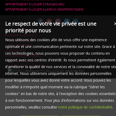
APPARTEMENT À LOUER STRASBOURG
APPARTEMENT À LOUER ILLKIRCH-GRAFFENSTADEN
Le respect de votre vie privée est une
priorité pour nous
NOS HONORAIRES
MENTIONS LÉGALES
Nous utilisons des cookies afin de vous offrir une expérience
NOS HONORAIRES
OFFRE COMPLÈTE
optimale et une communication pertinente sur notre site. Grace à
PLAN DU SITE
ces technologies, nous pouvons vous proposer du contenu en
ESPACE PROPRIÉTAIRE
rapport avec vos centres d'intérêt. Ils nous permettent également
GÉRER LES COOKIES
LOGICIEL DE TRANSACTION
d'améliorer la qualité de nos services et la convivialité de notre sit
internet. Nous utiliserons uniquement les données personnelles
pour lesquelles vous avez donné votre accord. Vous pouvez les
modifier à n'importe quel moment via la rubrique "Gérer les
cookies" en bas de notre site, à l'exception des cookies essentiels
à son fonctionnement. Pour plus d'informations sur vos données
personnelles, veuillez consulter
notre politique de confidentialité
.