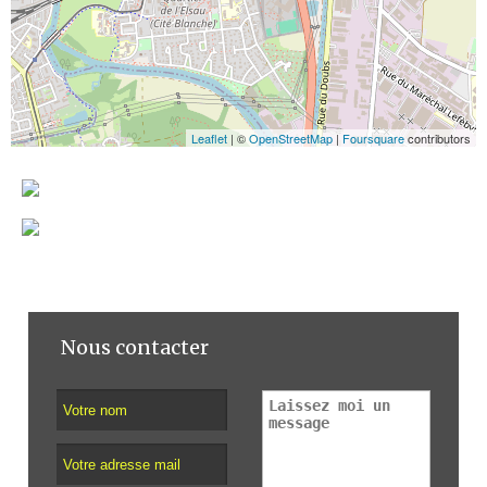
Leaflet
| ©
OpenStreetMap
|
Foursquare
contributors
Nous contacter