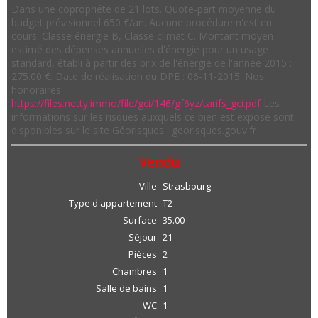
Dans une copropriété de 21 lots. Quote-part moyenne du
budget prévisionnel 650 €/an. Aucune procédure n'est en
cours. Classe énergie B, Classe climat C. Montant moyen
estimé des dépenses annuelles d'énergie pour un usage
standard, établi à partir des prix de l'énergie de l'année 2015 :
275.00 €. Date de réalisation du DPE : 06-11-2015. Nos
honoraires :
https://files.netty.immo/file/gci/146/gf6yz/tarifs_gci.pdf
Les
informations sur les risques auxquels ce bien est exposé sont
disponibles sur le site Géorisques : georisques.gouv.fr
Vendu
Ville
Strasbourg
Type d'appartement
T2
Surface
35.00
Séjour
21
Pièces
2
Chambres
1
Salle de bains
1
WC
1