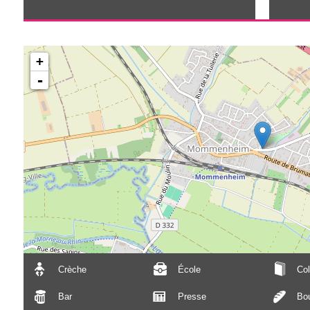
+
-
Crèche
École
Col
Bar
Presse
Bou