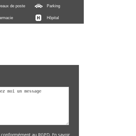
reaux de poste
Parking
armacie
Hôpital
es conformément au RGPD.
En savoir