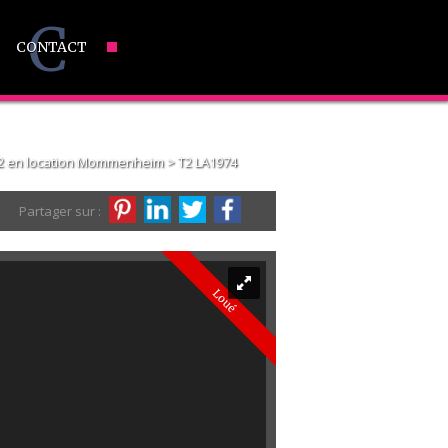
C
CONTACT
2 en location Mommenheim
> T2 LA1974
Partager sur :
Loué