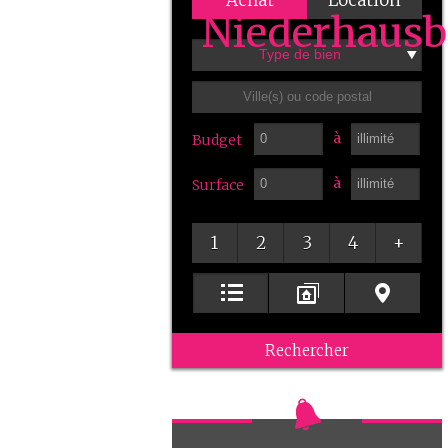
Achat
Location
Type de bien
à
Budget
à
Surface
1
2
3
4
+