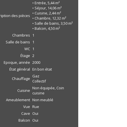
• Entrée, 5,44 m²
• Séjour, 14,06 m²
• Cuisine, 2,44 m²
iption des pièces
• Chambre, 12,32 m²
• Salle de bains, 3,50 m²
• Balcon, 4,50 m²
Chambres
1
Salle de bains
1
WC
1
Étage
2
Epoque, année
2000
État général
En bon état
Gaz
Chauffage
Collectif
Non équipée, Coin
Cuisine
cuisine
Ameublement
Non meublé
Vue
Rue
Cave
Oui
Balcon
Oui