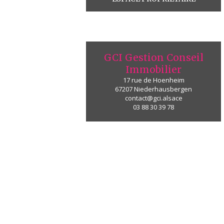
GCI Gestion Conseil
Immobilier
17 rue de Hoenheim
67207
Niederhausbergen
contact@gci.alsace
03 88 30 39 78