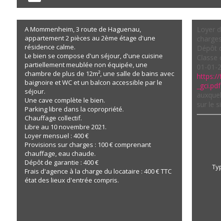
A Mommenheim, 3 route de Haguenau,
Loyer d
appartement 2 pièces au 2ème étage d'une
charges
résidence calme.
Dépôt d
Le bien se compose d'un séjour, d'une cuisine
Classe 
partiellement meublée non équipée, une
01-01-2
chambre de plus de 12m², une salle de bains avec
https://
baignoire et WC et un balcon accessible par le
_gci.pdf
séjour.
auxquel
Une cave complète le bien.
sur le 
Parking libre dans la copropriété.
Chauffage collectif.
Libre au 10 novembre 2021.
Loyer mensuel : 400 €
Provisions sur charges : 100 € comprenant
chauffage, eau chaude.
Dépôt de garantie : 400 €
Ty
Frais d'agence à la charge du locataire : 400 € TTC
état des lieux d'entrée compris.