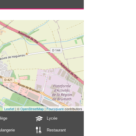
Leaflet
| ©
OpenStreetMap
|
Foursquare
contributors
lège
Lycée
langerie
Restaurant