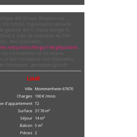
e base 400 €/mois. Provision sur
 100 €/mois, régularisation annuelle.
e garantie 400 €. Classe énergie D,
climat E. Date de réalisation du DPE :
021. Nos honoraires :
files.netty.immo/file/gci/146/gf6yz/tarifs
Les informations sur les risques
s ce bien est exposé sont disponibles
site Géorisques : georisques.gouv.fr
Loué
Ville
Mommenheim
67670
Charges
100 € /mois
pe d'appartement
T2
Surface
37.76
m²
Séjour
14
m²
Balcon
5
m²
Pièces
2