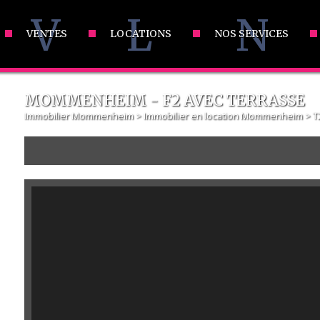
V
L
N
VENTES
LOCATIONS
NOS SERVICES
MOMMENHEIM - F2 AVEC TERRASSE
Immobilier Mommenheim
>
Immobilier en location Mommenheim
>
T