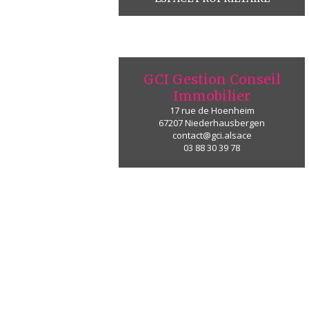
GCI Gestion Conseil
Immobilier
17 rue de Hoenheim
67207
Niederhausbergen
contact@gci.alsace
03 88 30 39 78