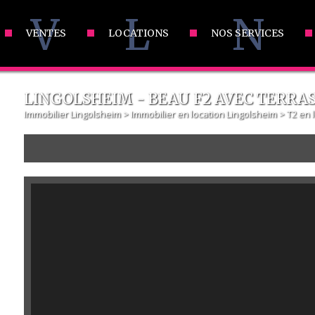
V
L
N
VENTES
LOCATIONS
NOS SERVICES
LINGOLSHEIM - BEAU F2 AVEC TERRA
Immobilier Lingolsheim
>
Immobilier en location Lingolsheim
>
T2 en 