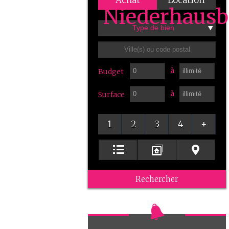
Achat
Location
Type de bien
à
Budget
à
Surface
1
2
3
4
+