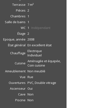
Terrasse
7
m²
Pièces
2
Chambres
1
Salle de bains
1
WC
1
Indépendant
Étage
2
Epoque, année
2008
État général
En excellent état
Electrique
Chauffage
Individuel
Aménagée et équipée,
Cuisine
Coin cuisine
Ameublement
Non meublé
Vue
Rue
Ouvertures
PVC, Double vitrage
Ascenseur
Oui
Cave
Non
Piscine
Non