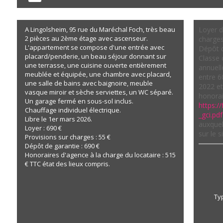
A Lingolsheim, 95 rue du Maréchal Foch, très beau
Loyer d
2 pièces au 2ème étage avec ascenseur.
charges
L'appartement se compose d'une entrée avec
Dépôt d
placard/penderie, un beau séjour donnant sur
Classe 
une terrasse, une cuisine ouverte entièrement
annuell
meublée et équipée, une chambre avec placard,
entre 6
une salle de bains avec baignoire, meuble
2022 e
vasque miroir et sèche serviettes, un WC séparé.
honorai
Un garage fermé en sous-sol inclus.
https://
Chauffage individuel électrique.
_gci.pdf
Libre le 1er mars 2026.
auxquel
Loyer : 690 €
sur le 
Provisions sur charges : 55 €
Dépôt de garantie : 690 €
Honoraires d'agence à la charge du locataire : 515
€ TTC état des lieux compris.
Ty