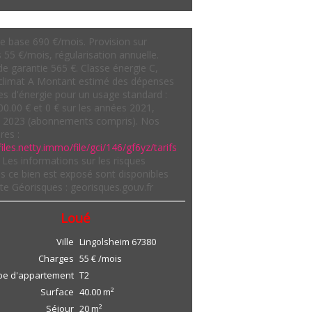
e base 690 €/mois. Provision sur
 55 €/mois, régularisation annuelle.
e garantie 565 €. Classe énergie C,
climat A Montant estimé des dépenses
es d'énergie pour un usage standard :
00.00 € et 0 € sur les années 2021,
t 2023 (abonnements compris). Nos
res :
files.netty.immo/file/gci/146/gf6yz/tarifs
Les informations sur les risques
s ce bien est exposé sont disponibles
site Géorisques : georisques.gouv.fr
Loué
Ville
Lingolsheim
67380
Charges
55 € /mois
pe d'appartement
T2
Surface
40.00
m²
Séjour
20
m²