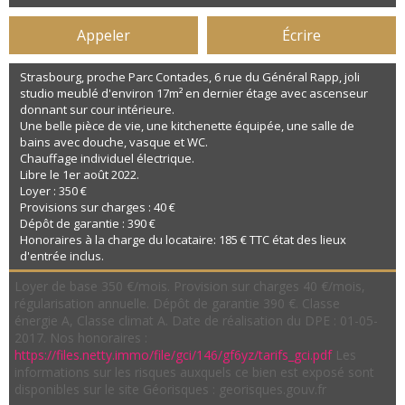
Appeler
Écrire
Strasbourg, proche Parc Contades, 6 rue du Général Rapp, joli
studio meublé d'environ 17m² en dernier étage avec ascenseur
donnant sur cour intérieure.
Une belle pièce de vie, une kitchenette équipée, une salle de
bains avec douche, vasque et WC.
Chauffage individuel électrique.
Libre le 1er août 2022.
Loyer : 350 €
Provisions sur charges : 40 €
Dépôt de garantie : 390 €
Honoraires à la charge du locataire: 185 € TTC état des lieux
d'entrée inclus.
Loyer de base 350 €/mois. Provision sur charges 40 €/mois,
régularisation annuelle. Dépôt de garantie 390 €. Classe
énergie A, Classe climat A. Date de réalisation du DPE : 01-05-
2017. Nos honoraires :
https://files.netty.immo/file/gci/146/gf6yz/tarifs_gci.pdf
Les
informations sur les risques auxquels ce bien est exposé sont
disponibles sur le site Géorisques : georisques.gouv.fr