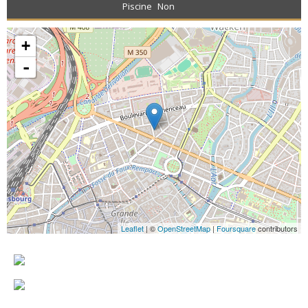
Piscine
Non
+
-
Leaflet
| ©
OpenStreetMap
|
Foursquare
contributors