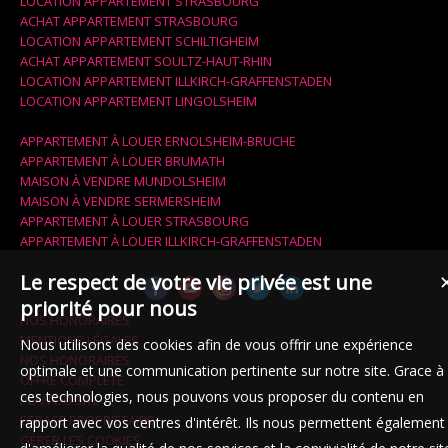
LOCATION APPARTEMENT STRASBOURG
ACHAT APPARTEMENT STRASBOURG
LOCATION APPARTEMENT SCHILTIGHEIM
ACHAT APPARTEMENT SOULTZ-HAUT-RHIN
LOCATION APPARTEMENT ILLKIRCH-GRAFFENSTADEN
LOCATION APPARTEMENT LINGOLSHEIM
APPARTEMENT À LOUER ERNOLSHEIM-BRUCHE
APPARTEMENT À LOUER BRUMATH
MAISON À VENDRE MUNDOLSHEIM
MAISON À VENDRE SERMERSHEIM
APPARTEMENT À LOUER STRASBOURG
APPARTEMENT À LOUER ILLKIRCH-GRAFFENSTADEN
Le respect de votre vie privée est une
priorité pour nous
NOS HONORAIRES
MENTIONS LÉGALES
Nous utilisons des cookies afin de vous offrir une expérience
NOS HONORAIRES
optimale et une communication pertinente sur notre site. Grace à
OFFRE COMPLÈTE
ces technologies, nous pouvons vous proposer du contenu en
PLAN DU SITE
ESPACE PROPRIÉTAIRE
rapport avec vos centres d'intérêt. Ils nous permettent également
GÉRER LES COOKIES