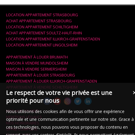
LOCATION APPARTEMENT STRASBOURG
ACHAT APPARTEMENT STRASBOURG
LOCATION APPARTEMENT SCHILTIGHEIM
ACHAT APPARTEMENT SOULTZ-HAUT-RHIN
LOCATION APPARTEMENT ILLKIRCH-GRAFFENSTADEN
LOCATION APPARTEMENT LINGOLSHEIM
APPARTEMENT À LOUER BRUMATH
MAISON À VENDRE MUNDOLSHEIM
MAISON À VENDRE SERMERSHEIM
APPARTEMENT À LOUER STRASBOURG
APPARTEMENT À LOUER ILLKIRCH-GRAFFENSTADEN
APPARTEMENT À VENDRE SCHILTIGHEIM
Le respect de votre vie privée est une
priorité pour nous
NOS HONORAIRES
Nous utilisons des cookies afin de vous offrir une expérience
MENTIONS LÉGALES
optimale et une communication pertinente sur notre site. Grace à
NOS HONORAIRES
ces technologies, nous pouvons vous proposer du contenu en
OFFRE COMPLÈTE
rapport avec vos centres d'intérêt. Ils nous permettent également