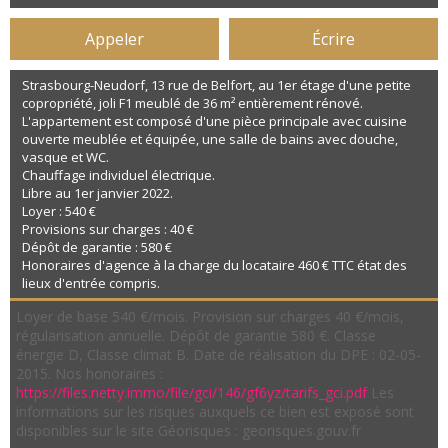
Appeler
Écrire
Strasbourg-Neudorf, 13 rue de Belfort, au 1er étage d'une petite
copropriété, joli F1 meublé de 36 m² entièrement rénové.
L'appartement est composé d'une pièce principale avec cuisine
ouverte meublée et équipée, une salle de bains avec douche,
vasque et WC.
Chauffage individuel électrique.
Libre au 1er janvier 2022.
Loyer : 540 €
Provisions sur charges : 40 €
Dépôt de garantie : 580 €
Honoraires d'agence à la charge du locataire 460 € TTC état des
lieux d'entrée compris.
Loyer de base 540 €/mois. Provision sur charges 40 €/mois,
régularisation annuelle. Dépôt de garantie 580 €. Classe
énergie D, Classe climat B. Date de réalisation du DPE : 02-05-
2015. Nos honoraires :
https://files.netty.immo/file/gci/146/gf6yz/tarifs_gci.pdf
Les
informations sur les risques auxquels ce bien est exposé sont
disponibles sur le site Géorisques : georisques.gouv.fr