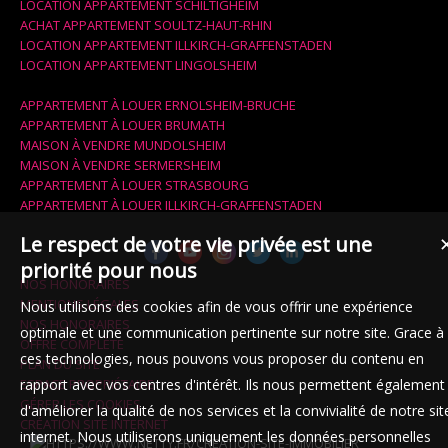
LOCATION APPARTEMENT SCHILTIGHEIM
ACHAT APPARTEMENT SOULTZ-HAUT-RHIN
LOCATION APPARTEMENT ILLKIRCH-GRAFFENSTADEN
LOCATION APPARTEMENT LINGOLSHEIM
APPARTEMENT À LOUER ERNOLSHEIM-BRUCHE
APPARTEMENT À LOUER BRUMATH
MAISON À VENDRE MUNDOLSHEIM
MAISON À VENDRE SERMERSHEIM
APPARTEMENT À LOUER STRASBOURG
APPARTEMENT À LOUER ILLKIRCH-GRAFFENSTADEN
Le respect de votre vie privée est une
priorité pour nous
NOS HONORAIRES
MENTIONS LÉGALES
Nous utilisons des cookies afin de vous offrir une expérience
NOS HONORAIRES
optimale et une communication pertinente sur notre site. Grace à
OFFRE COMPLÈTE
ces technologies, nous pouvons vous proposer du contenu en
PLAN DU SITE
ESPACE PROPRIÉTAIRE
rapport avec vos centres d'intérêt. Ils nous permettent également
GÉRER LES COOKIES
d'améliorer la qualité de nos services et la convivialité de notre sit
CRÉATION SITE INTERNET
internet. Nous utiliserons uniquement les données personnelles