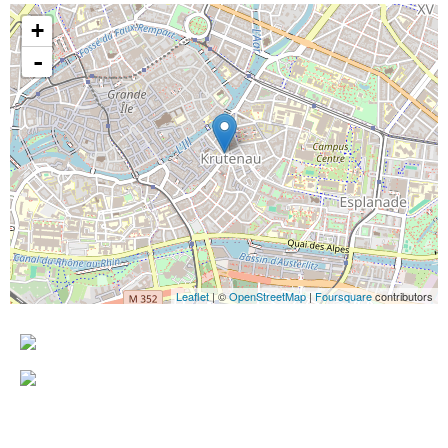
+
-
Leaflet
| ©
OpenStreetMap
|
Foursquare
contributors