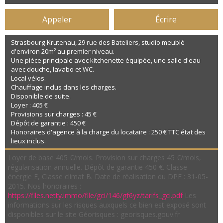
Appeler
Écrire
Strasbourg-Krutenau, 29 rue des Bateliers, studio meublé
d'environ 20m² au premier niveau.
Une pièce principale avec kitchenette équipée, une salle d'eau
avec douche, lavabo et WC.
Local vélos.
Chauffage inclus dans les charges.
Disponible de suite.
Loyer : 405 €
Provisions sur charges : 45 €
Dépôt de garantie : 450 €
Honoraires d'agence à la charge du locataire : 250 € TTC état des
lieux inclus.
Loyer de base 405 €/mois. Provision sur charges 45 €/mois,
régularisation annuelle. Dépôt de garantie 450 €. Classe
énergie E, Classe climat B. Date de réalisation du DPE : 31-05-
2015. Nos honoraires :
https://files.netty.immo/file/gci/146/gf6yz/tarifs_gci.pdf
Les
informations sur les risques auxquels ce bien est exposé sont
disponibles sur le site Géorisques : georisques.gouv.fr