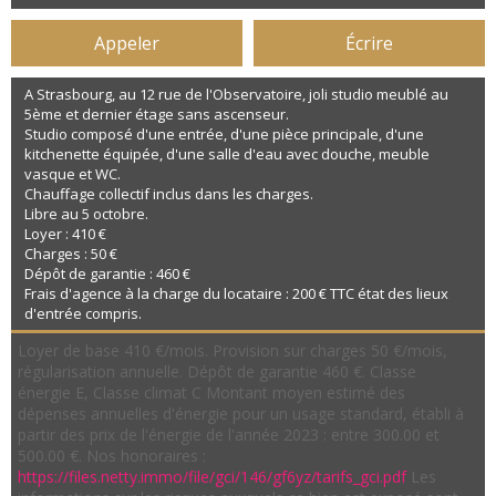
Appeler
Écrire
A Strasbourg, au 12 rue de l'Observatoire, joli studio meublé au
5ème et dernier étage sans ascenseur.
Studio composé d'une entrée, d'une pièce principale, d'une
kitchenette équipée, d'une salle d'eau avec douche, meuble
vasque et WC.
Chauffage collectif inclus dans les charges.
Libre au 5 octobre.
Loyer : 410 €
Charges : 50 €
Dépôt de garantie : 460 €
Frais d'agence à la charge du locataire : 200 € TTC état des lieux
d'entrée compris.
Loyer de base 410 €/mois. Provision sur charges 50 €/mois,
régularisation annuelle. Dépôt de garantie 460 €. Classe
énergie E, Classe climat C Montant moyen estimé des
dépenses annuelles d'énergie pour un usage standard, établi à
partir des prix de l'énergie de l'année 2023 : entre 300.00 et
500.00 €. Nos honoraires :
https://files.netty.immo/file/gci/146/gf6yz/tarifs_gci.pdf
Les