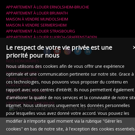
APPARTEMENT À LOUER ERNOLSHEIM-BRUCHE
APPARTEMENT À LOUER BRUMATH
MAISON À VENDRE MUNDOLSHEIM
MAISON À VENDRE SERMERSHEIM
APPARTEMENT À LOUER STRASBOURG
APPARTEMENT À LOUER ILLKIRCH-GRAFFENSTADEN
Le respect de votre vie privée est une
priorité pour nous
NOS HONORAIRES
Nous utilisons des cookies afin de vous offrir une expérience
MENTIONS LÉGALES
NOS HONORAIRES
optimale et une communication pertinente sur notre site. Grace à
OFFRE COMPLÈTE
ces technologies, nous pouvons vous proposer du contenu en
PLAN DU SITE
rapport avec vos centres d'intérêt. Ils nous permettent également
ESPACE PROPRIÉTAIRE
GÉRER LES COOKIES
d'améliorer la qualité de nos services et la convivialité de notre sit
CRÉATION SITE IMMOBILIER
internet. Nous utiliserons uniquement les données personnelles
pour lesquelles vous avez donné votre accord. Vous pouvez les
modifier à n'importe quel moment via la rubrique "Gérer les
cookies" en bas de notre site, à l'exception des cookies essentiels