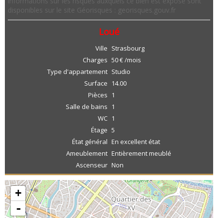
informations sur les risques auxquels ce bien est exposé sont
disponibles sur le site Géorisques : georisques.gouv.fr
Loué
Ville
Strasbourg
Charges
50 € /mois
Type d'appartement
Studio
Surface
14.00
Pièces
1
Salle de bains
1
WC
1
Étage
5
État général
En excellent état
Ameublement
Entièrement meublé
Ascenseur
Non
+
-