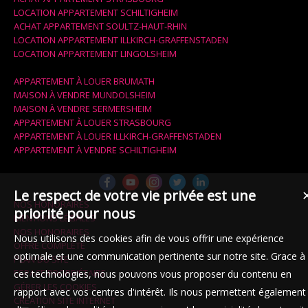
LOCATION APPARTEMENT SCHILTIGHEIM
ACHAT APPARTEMENT SOULTZ-HAUT-RHIN
LOCATION APPARTEMENT ILLKIRCH-GRAFFENSTADEN
LOCATION APPARTEMENT LINGOLSHEIM
APPARTEMENT À LOUER BRUMATH
MAISON À VENDRE MUNDOLSHEIM
MAISON À VENDRE SERMERSHEIM
APPARTEMENT À LOUER STRASBOURG
APPARTEMENT À LOUER ILLKIRCH-GRAFFENSTADEN
APPARTEMENT À VENDRE SCHILTIGHEIM
Le respect de votre vie privée est une
NOS HONORAIRES
priorité pour nous
MENTIONS LÉGALES
NOS HONORAIRES
Nous utilisons des cookies afin de vous offrir une expérience
OFFRE COMPLÈTE
optimale et une communication pertinente sur notre site. Grace à
PLAN DU SITE
ESPACE PROPRIÉTAIRE
ces technologies, nous pouvons vous proposer du contenu en
GÉRER LES COOKIES
rapport avec vos centres d'intérêt. Ils nous permettent également
CRÉATION SITE INTERNET