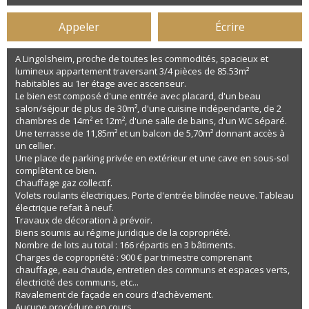
Appeler
Écrire
A Lingolsheim, proche de toutes les commodités, spacieux et
lumineux appartement traversant 3/4 pièces de 85.53m²
habitables au 1er étage avec ascenseur.
Le bien est composé d'une entrée avec placard, d'un beau
salon/séjour de plus de 30m², d'une cuisine indépendante, de 2
chambres de 14m² et 12m², d'une salle de bains, d'un WC séparé.
Une terrasse de 11,85m² et un balcon de 5,70m² donnant accès à
un cellier.
Une place de parking privée en extérieur et une cave en sous-sol
complètent ce bien.
Chauffage gaz collectif.
Volets roulants électriques. Porte d'entrée blindée neuve. Tableau
électrique refait à neuf.
Travaux de décoration à prévoir.
Biens soumis au régime juridique de la copropriété.
Nombre de lots au total : 166 répartis en 3 bâtiments.
Charges de copropriété : 900 € par trimestre comprenant
chauffage, eau chaude, entretien des communs et espaces verts,
électricité des communs, etc...
Ravalement de façade en cours d'achèvement.
Aucune procédure en cours.