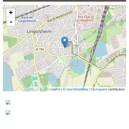
+
-
Leaflet
| ©
OpenStreetMap
|
Foursquare
contributors