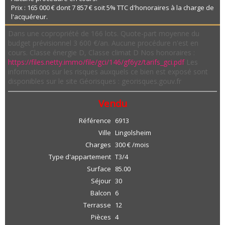
Prix : 165 000 € dont 7 857 € soit 5% TTC d'honoraires à la charge de
l'acquéreur.
Dans une copropriété de 166 lots. Quote-part moyenne du
budget prévisionnel 3 600 €/an. Aucune procédure n'est en
cours. Classe énergie D, Classe climat D Nos honoraires :
https://files.netty.immo/file/gci/146/gf6yz/tarifs_gci.pdf
Les
informations sur les risques auxquels ce bien est exposé sont
disponibles sur le site Géorisques : georisques.gouv.fr
Vendu
Référence
6913
Ville
Lingolsheim
Charges
300 € /mois
Type d'appartement
T3/4
Surface
85.00
Séjour
30
Balcon
6
Terrasse
12
Pièces
4