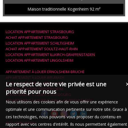
composé, au rez-de-chaussée, d'une vaste pièce de vie avec
salon/séjour et cuisine meublée et équipée, une salle de bains
Maison traditionnelle Kogenheim
92 m²
avec douche, baignoire, meuble vasque et WC, un cellier. A l'étage,
un dégagement, 3 chambres dont une avec accès aux combles par
trappe ...
LOCATION APPARTEMENT STRASBOURG
ACHAT APPARTEMENT STRASBOURG
LOCATION APPARTEMENT SCHILTIGHEIM
ACHAT APPARTEMENT SOULTZ-HAUT-RHIN
LOCATION APPARTEMENT ILLKIRCH-GRAFFENSTADEN
LOCATION APPARTEMENT LINGOLSHEIM
APPARTEMENT À LOUER ERNOLSHEIM-BRUCHE
APPARTEMENT À LOUER BRUMATH
Le respect de votre vie privée est une
MAISON À VENDRE MUNDOLSHEIM
MAISON À VENDRE SERMERSHEIM
priorité pour nous
APPARTEMENT À LOUER STRASBOURG
APPARTEMENT À LOUER ILLKIRCH-GRAFFENSTADEN
Nous utilisons des cookies afin de vous offrir une expérience
optimale et une communication pertinente sur notre site. Grace à
ces technologies, nous pouvons vous proposer du contenu en
NOS HONORAIRES
rapport avec vos centres d'intérêt. Ils nous permettent également